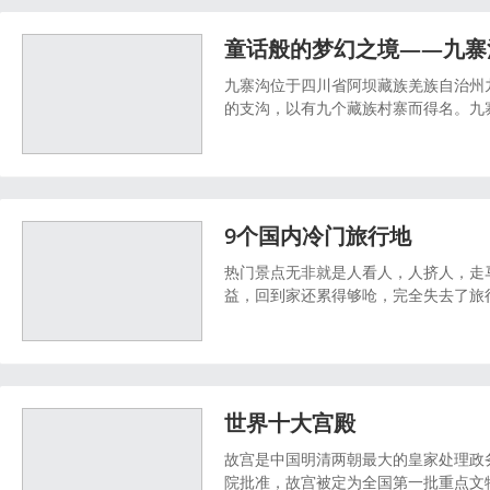
童话般的梦幻之境——九寨
九寨沟位于四川省阿坝藏族羌族自治州
的支沟，以有九个藏族村寨而得名。九寨
林，沟内分布108个湖泊，有“童话世界
9个国内冷门旅行地
热门景点无非就是人看人，人挤人，走
益，回到家还累得够呛，完全失去了旅
个错！推荐9个人少景美的旅行地，趁
世界十大宫殿
故宫是中国明清两朝最大的皇家处理政务
院批准，故宫被定为全国第一批重点文