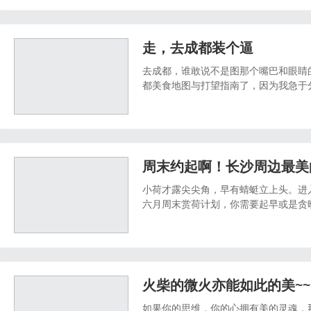
走，去成都装个逼
去成都，谁敢说不是图那个嘴巴和眼睛
都美食地图与打望指南了，因为我急于
发现。从住、食、购三个维度与大家一同刷
周末约起啊！长沙周边最美
小荷才露尖尖角，早有蜻蜓立上头。进
六月周末赏荷计划，你需要起早或是贪
花最清新，赏荷的人也落得清凉。
火柴的微火亦能如此的美~~
如果你的思维，你的心拥有美的灵魂，