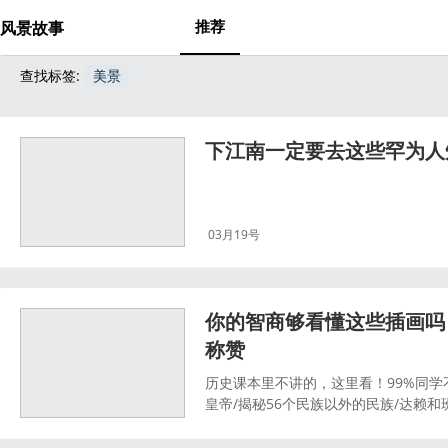
推荐
风景故事
查找标签:
美景
下江南一定要去这些罕为人
03月19号
你的智商够看懂这些插画吗
称赞
历史课本里不讲的，这里看！99%同
皇帝/揭秘56个民族以外的民族/达赖和
姓开头四姓为什么是“赵钱孙李”/伊拉克
代少妇为何喜欢找和尚偷情/十二生肖